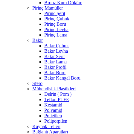
Bronz Kum Döküm
Pirinç Mamüller
Pirinç Şerit
Pirinç Çubuk
Pirinç Boru
Pirinç Levha
Pirinç Lama
Bakır
Bakır Çubuk
Bakır Levha
Bakır Şerit
Bakır Lama
Bakır Profil
Bakır Boru
Bakır Kangal Boru
Sfero
Mühendislik Plastikleri
Delrin ( Pom )
Teflon PTFE
Kestamid
Polyamid
Polietilen
Poliporpilen
Kaynak Telleri
Bağlantı Aparatları