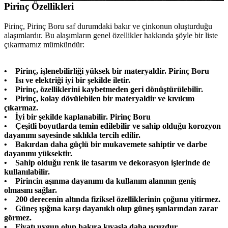
Pirinç Özellikleri
Pirinç, Pirinç Boru saf durumdaki bakır ve çinkonun oluşturduğu
alaşımlardır. Bu alaşımların genel özellikler hakkında şöyle bir liste
çıkarmamız mümkündür:
• Pirinç, işlenebilirliği yüksek bir materyaldir. Pirinç Boru
• Isı ve elektriği iyi bir şekilde iletir.
• Pirinç, özelliklerini kaybetmeden geri dönüştürülebilir.
• Pirinç, kolay dövülebilen bir materyaldir ve kıvılcım
çıkarmaz.
• İyi bir şekilde kaplanabilir. Pirinç Boru
• Çeşitli boyutlarda temin edilebilir ve sahip olduğu korozyon
dayanımı sayesinde sıklıkla tercih edilir.
• Bakırdan daha güçlü bir mukavemete sahiptir ve darbe
dayanımı yüksektir.
• Sahip olduğu renk ile tasarım ve dekorasyon işlerinde de
kullanılabilir.
• Pirincin aşınma dayanımı da kullanım alanının geniş
olmasını sağlar.
• 200 derecenin altında fiziksel özelliklerinin çoğunu yitirmez.
• Güneş ışığına karşı dayanıklı olup güneş ışınlarından zarar
görmez.
• Fiyatı uygun olup bakıra kıyasla daha ucuzdur.