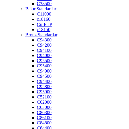
C38500
Bakır Standartlar
C11000
c18160
Cu-ETP
c18150
Bronz Standartlar
C94300
C94200
C94100
C94000
C95500
C95400
C94900
C94500
C94400
C95800
C95900
C52100
C62000
C63000
C86300
C86100
C84800
C84400