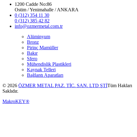
1200 Cadde No:86
Ostim / Yenimahalle / ANKARA
0 (312) 354 11 30
0 (312) 385 42 82
info@ozmermetal.com.tr
Alüminyum
Bronz
Pirinç Mamüller
Bakır
Sfero
Mühendislik Plastikleri
Kaynak Telleri
Bağlantı Aparatları
© 2026
ÖZMER METAL PAZ. TİC. SAN. LTD ŞTİ
Tüm Hakları
Saklıdır.
MakroKEY®