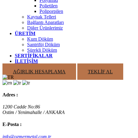
Polyamid
Polietilen
Poliporpilen
Kaynak Telleri
Bağlantı Aparatları
Diğer Ürünlerimiz
ÜRETIM
Kum Döküm
Santrifüj Döküm
Sürekli Döküm
SERTIFIKALAR
İLETIŞIM
AĞIRLIK HESAPLAMA
TEKLIF AL
Adres :
1200 Cadde No:86
Ostim / Yenimahalle / ANKARA
E-Posta :
info@ozmermetal.com.tr