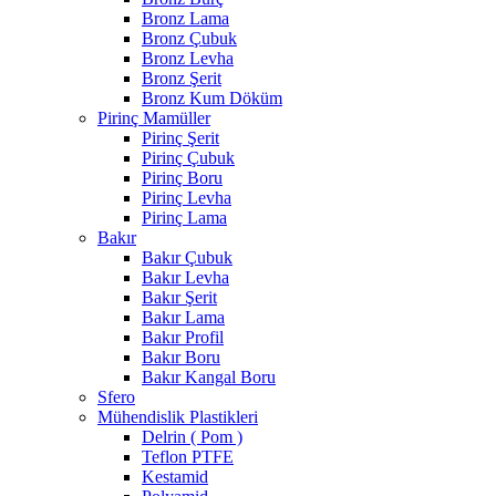
Bronz Lama
Bronz Çubuk
Bronz Levha
Bronz Şerit
Bronz Kum Döküm
Pirinç Mamüller
Pirinç Şerit
Pirinç Çubuk
Pirinç Boru
Pirinç Levha
Pirinç Lama
Bakır
Bakır Çubuk
Bakır Levha
Bakır Şerit
Bakır Lama
Bakır Profil
Bakır Boru
Bakır Kangal Boru
Sfero
Mühendislik Plastikleri
Delrin ( Pom )
Teflon PTFE
Kestamid