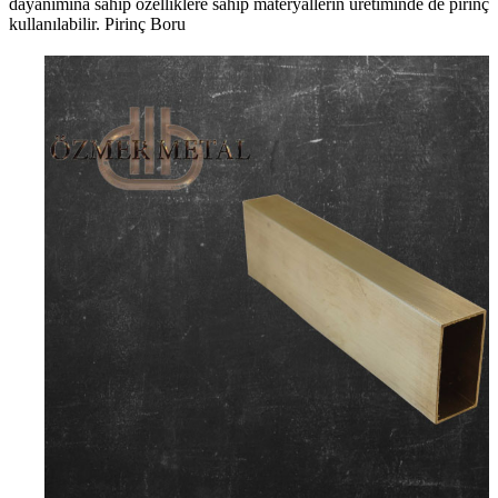
dayanımına sahip özelliklere sahip materyallerin üretiminde de pirinç
kullanılabilir. Pirinç Boru