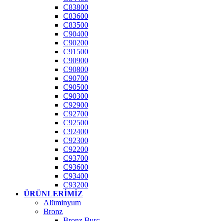
C83800
C83600
C83500
C90400
C90200
C91500
C90900
C90800
C90700
C90500
C90300
C92900
C92700
C92500
C92400
C92300
C92200
C93700
C93600
C93400
C93200
ÜRÜNLERIMIZ
Alüminyum
Bronz
Bronz Burç